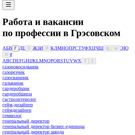
Работа и вакансии
по профессии в Грэсовском
А
Б
В
Д
Е
Ж
З
И
К
Л
М
Н
О
П
Р
С
Т
У
Ф
Х
Ц
Ч
Ш
Э
Ю
Г
Ё
Й
Щ
Ы
#
Я
A
B
C
D
E
F
G
H
I
J
K
L
M
N
O
P
Q
R
S
T
U
V
W
X
Y
Z
газонокосильщик
газорезчик
газосварщик
гальваник
гардеробщик
гардеробщица
гастроэнтеролог
гейм-дизайнер
геймдизайнер
геммолог
генеральный директор
генеральный директор бизнес-единицы
генеральный директор завода