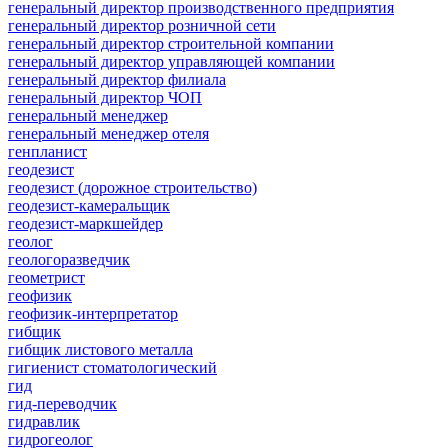
генеральный директор производственного предприятия
генеральный директор розничной сети
генеральный директор строительной компании
генеральный директор управляющей компании
генеральный директор филиала
генеральный директор ЧОП
генеральный менеджер
генеральный менеджер отеля
генпланист
геодезист
геодезист (дорожное строительство)
геодезист-камеральщик
геодезист-маркшейдер
геолог
геологоразведчик
геометрист
геофизик
геофизик-интерпретатор
гибщик
гибщик листового металла
гигиенист стоматологический
гид
гид-переводчик
гидравлик
гидрогеолог